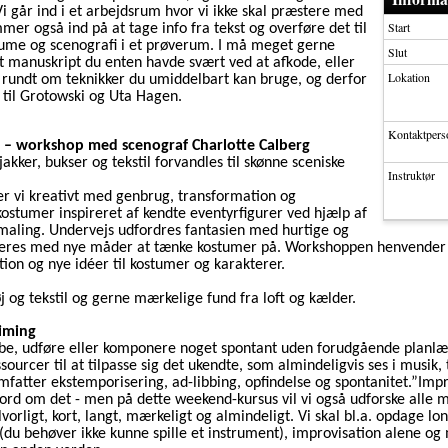
Vi går ind i et arbejdsrum hvor vi ikke skal præstere med
Start
mmer også ind på at tage info fra tekst og overføre det til
stume og scenografi i et prøverum. I må meget gerne
Slut
t manuskript du enten havde svært ved at afkode, eller
Lokation
rundt om teknikker du umiddelbart kan bruge, og derfor
j til Grotowski og Uta Hagen.
Kontaktpers
 – workshop med scenograf Charlotte Calberg
akker, bukser og tekstil forvandles til skønne sceniske
Instruktør
 vi kreativt med genbrug, transformation og
ostumer inspireret af kendte eventyrfigurer ved hjælp af
 maling. Undervejs udfordres fantasien med hurtige og
nteres med nye måder at tænke kostumer på. Workshoppen henvender 
tion og nye idéer til kostumer og karakterer.
 og tekstil og gerne mærkelige fund fra loft og kælder.
iming
abe, udføre eller komponere noget spontant uden forudgående planlæg
sourcer til at tilpasse sig det ukendte, som almindeligvis ses i musik
atter ekstemporisering, ad-libbing, opfindelse og spontanitet.”Impr
 ord om det - men på dette weekend-kursus vil vi også udforske alle
lvorligt, kort, langt, mærkeligt og almindeligt. Vi skal bl.a. opdage l
 (du behøver ikke kunne spille et instrument), improvisation alene 