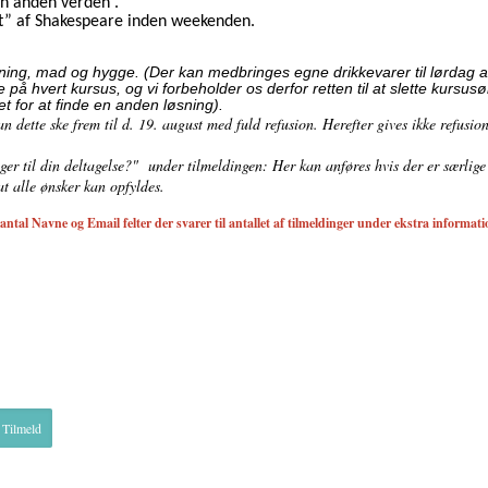
en anden verden .
t” af Shakespeare inden weekenden.
tning, mad og hygge. (Der kan medbringes egne drikkevarer til lørdag a
å hvert kursus, og vi forbeholder os derfor retten til at slette kursusø
tet for at finde en anden løsning).
 dette ske frem til d. 19. august med fuld refusion. Herefter gives ikke refusion
ger til din deltagelse?" under tilmeldingen: Her kan anføres hvis der er særlig
t alle ønsker kan opfyldes.
tal Navne og Email felter der svarer til antallet af tilmeldinger under ekstra informatio