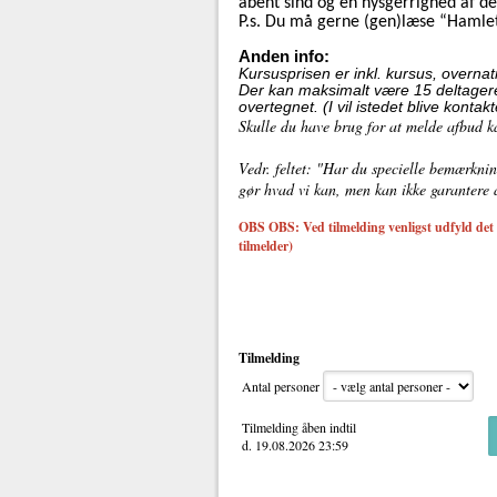
åbent sind og en nysgerrighed af d
P.s. Du må gerne (gen)læse “Hamle
Anden info:
Kursusprisen er inkl. kursus, overna
Der kan maksimalt være 15 deltagere p
overtegnet. (I vil istedet blive kontak
Skulle du have brug for at melde afbud kan
Vedr. feltet: "Har du specielle bemærknin
gør hvad vi kan, men kan ikke garantere a
OBS OBS: Ved tilmelding venligst udfyld det an
tilmelder)
Tilmelding
Antal personer
Tilmelding åben indtil
d. 19.08.2026 23:59