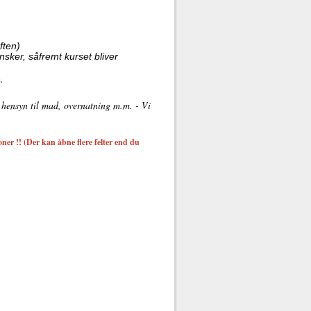
ften)
nsker, såfremt kurset bliver
.
e hensyn til mad, overnatning m.m. - Vi
ner !! (Der kan åbne flere felter end du