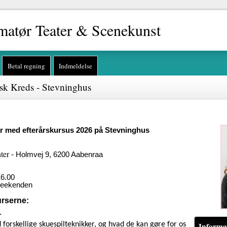
atør Teater & Scenekunst
Betal regning
Indmeldelse
sk Kreds - Stevninghus
r med efterårskursus 2026 på Stevninghus
nter
- Holmvej 9, 6200 Aabenraa
16.00
e weekenden
urserne:
r
forskellige skuespilteknikker, og hvad de kan gøre for os
Informa