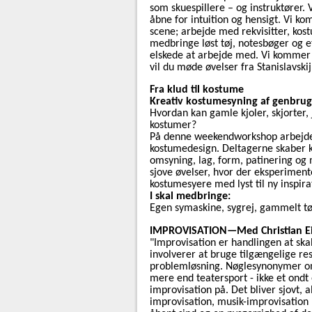
som skuespillere – og instruktører. 
åbne for intuition og hensigt. Vi ko
scene; arbejde med rekvisitter, ko
medbringe løst tøj, notesbøger og e
elskede at arbejde med. Vi kommer 
vil du møde øvelser fra Stanislavski
Fra klud til kostume
Kreativ kostumesyning af genbrug
Hvordan kan gamle kjoler, skjorter, j
kostumer?
På denne weekendworkshop arbejder
kostumedesign. Deltagerne skaber k
omsyning, lag, form, patinering og
sjove øvelser, hvor der eksperime
kostumesyere med lyst til ny inspira
I skal medbringe:
Egen symaskine, sygrej, gammelt tøj
IMPROVISATION—Med Christian E
"Improvisation er handlingen at sk
involverer at bruge tilgængelige res
problemløsning. Nøglesynonymer omf
mere end teatersport - ikke et ondt
improvisation på. Det bliver sjovt, a
improvisation, musik-improvisation