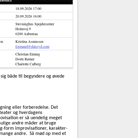
18.09.2026 17:00
20.09.2026 16:00
Stevninghus Spejdercenter
Holmvej 9
6200 Aabenraa
on
Kristina Asmussen
formand@datssyd.com
Christian Eiming
Dorte Rømer
Charlotte Calberg
sig både til begyndere og øvede
ning eller forberedelse. Det
, teater og hverdagens
ovisation er så uendelig meget
 mulige andre måder at bruge
ong-form improvisationer, karakter-
og mange andre. Så mød op med et