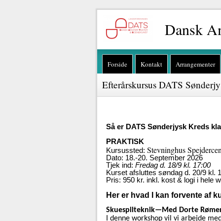
Dansk Am
Forside
Kontakt
Arrangementer
Efterårskursus DATS Sønderjy
Så er DATS Sønderjysk Kreds kla
PRAKTISK
Stevninghus Spejderce
Kursussted:
Dato: 18.-20. September 2026
Tjek ind:
Fredag d. 18/9 kl. 17:00
Kurset afsluttes søndag d. 20/9 kl. 
Pris: 950 kr. inkl. kost & logi i hel
Her er hvad I kan forvente af k
Skuespilteknik—Med Dorte Røme
I denne workshop vil vi arbejde med 